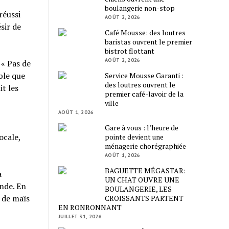
boulangerie non-stop
réussi
AOÛT 2, 2026
sir de
Café Mousse: des loutres
baristas ouvrent le premier
bistrot flottant
AOÛT 2, 2026
« Pas de
ble que
Service Mousse Garanti :
des loutres ouvrent le
t les
premier café-lavoir de la
ville
AOÛT 1, 2026
Gare à vous : l’heure de
ocale,
pointe devient une
ménagerie chorégraphiée
AOÛT 1, 2026
BAGUETTE MÉGASTAR:
a
UN CHAT OUVRE UNE
nde. En
BOULANGERIE, LES
 de maïs
CROISSANTS PARTENT
EN RONRONNANT
JUILLET 31, 2026