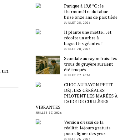
Panique à 19,8 °C : le
thermomètre du tabac
brise onze ans de paix tiède
JUILLET 28, 2026
Il plante une miette… et
récolte un arbre à
baguettes géantes !
JUILLET 28, 2026
Scandale au rayon frais: les
trous du gruyère auraient
été truqués
t un
JUILLET 27, 2026
CHOC AU RAYON PETIT-
DÉJ: LES CÉRÉALES
PILOTENT LES MARÉES À
L’AIDE DE CUILLÈRES
VIBRANTES
JUILLET 27, 2026
Version d’essai de la
réalité: 14 jours gratuits
pour cligner des yeux
JUILLET 26, 2026