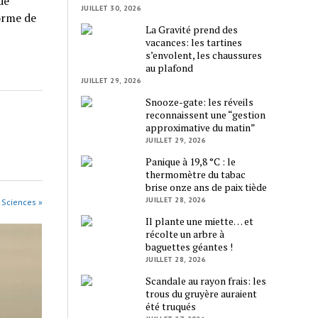
de
JUILLET 30, 2026
forme de
La Gravité prend des
vacances: les tartines
s’envolent, les chaussures
au plafond
JUILLET 29, 2026
Snooze-gate: les réveils
reconnaissent une “gestion
approximative du matin”
JUILLET 29, 2026
Panique à 19,8 °C : le
thermomètre du tabac
brise onze ans de paix tiède
JUILLET 28, 2026
s Sciences »
Il plante une miette… et
récolte un arbre à
baguettes géantes !
JUILLET 28, 2026
Scandale au rayon frais: les
trous du gruyère auraient
été truqués