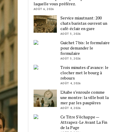
laquelle vous préférez.
AOÛT 6, 2026
Service miautnant: 200
chats baristas ouvrent un
café-éclair en gare
AOÛT 5, 2026
Guichet 7 bis: le formulaire
pour demander le
formulaire
AOÛT 5, 2026
Trois minutes d’avance: le
clocher met le bourg à
rebours
AOÛT 4, 2026
L’Aube s’enroule comme
une montre: la ville boit la
mer par les paupières
AOÛT 4, 2026
Ce Titre S’échappe —
Attrapez-Le Avant La Fin
de la Page