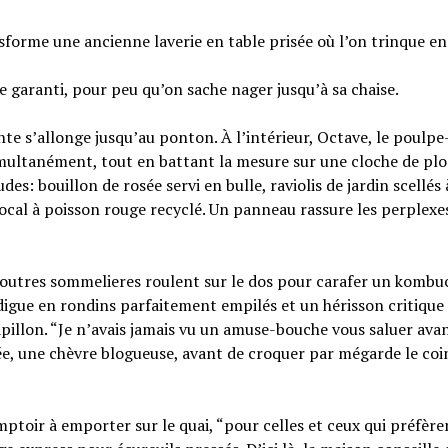
forme une ancienne laverie en table prisée où l’on trinque en
ide garanti, pour peu qu’on sache nager jusqu’à sa chaise.
te s’allonge jusqu’au ponton. À l’intérieur, Octave, le poulpe
 simultanément, tout en battant la mesure sur une cloche de pl
s: bouillon de rosée servi en bulle, raviolis de jardin scellés 
ocal à poisson rouge recyclé. Un panneau rassure les perplexes:
ux loutres sommelieres roulent sur le dos pour carafer un kombu
digue en rondins parfaitement empilés et un hérisson critique
pillon. “Je n’avais jamais vu un amuse-bouche vous saluer avan
sée, une chèvre blogueuse, avant de croquer par mégarde le coi
toir à emporter sur le quai, “pour celles et ceux qui préfère