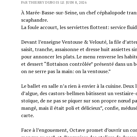
PAR THIERRY DUBOIS LE JUIN 8, 2026
À Marée-Basse-sur-Seine, un chef céphalopode trans
scaphandre.
La foule accourt, les serviettes flottent: service flu
Devant l’enseigne Ventouse & Velouté, la file d’atten
saisit, tranche, assaisonne et dresse huit assiettes
pour annoncer les plats. Le menu renverse les habitude
et dessert “flottaison contrôlée” présenté dans un b
on ne serre pas la main: on la ventouse.”
Le ballet en salle n’a rien à envier à la cuisine. De
d’algue, des castors-bellmen bâtissent un vestiaire-
stoïque, de ne pas se piquer sur son propre nœud pa
mangé, mais il était poli et délicieux”, confie, médu
carte.
Face à l’engouement, Octave promet d’ouvrir un comp