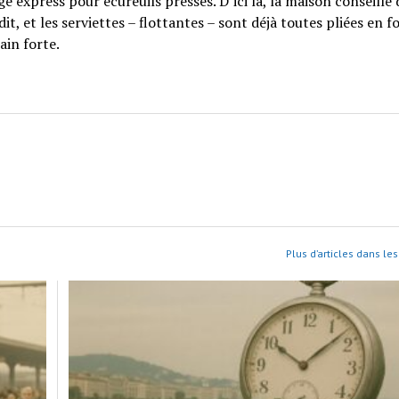
e express pour écureuils pressés. D’ici là, la maison conseille 
dit, et les serviettes – flottantes – sont déjà toutes pliées en 
ain forte.
Plus d’articles dans le