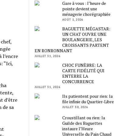
Gare à vous : l’heure de
pointe devient une
ménagerie chorégraphiée
AOÛT 1, 2026
BAGUETTE MÉGASTAR:
UN CHAT OUVRE UNE
BOULANGERIE, LES
-chef,
CROISSANTS PARTENT
ongée
EN RONRONNANT
à l’encre
JUILLET 31, 2026
 “Ici,
CHOC FUNÈBRE: LA
CARTE FIDÉLITÉ QUI
ENTERRE LA
CONCURRENCE
cha
JUILLET 31, 2026
 tente,
Ils patientent pour rien: la
t d’être
file infinie du Quartier-Libre
n de sa
JUILLET 30, 2026
Croustillant ou rien: la
Guilde des Baguettes
instaure l’Heure
nt
Universelle du Pain Chaud