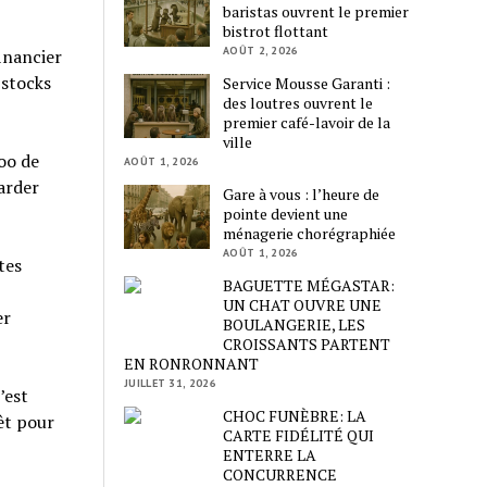
baristas ouvrent le premier
bistrot flottant
AOÛT 2, 2026
inancier
 stocks
Service Mousse Garanti :
des loutres ouvrent le
premier café-lavoir de la
ville
zoo de
AOÛT 1, 2026
arder
Gare à vous : l’heure de
pointe devient une
ménagerie chorégraphiée
AOÛT 1, 2026
tes
BAGUETTE MÉGASTAR:
UN CHAT OUVRE UNE
er
BOULANGERIE, LES
CROISSANTS PARTENT
EN RONRONNANT
JUILLET 31, 2026
’est
CHOC FUNÈBRE: LA
êt pour
CARTE FIDÉLITÉ QUI
ENTERRE LA
CONCURRENCE