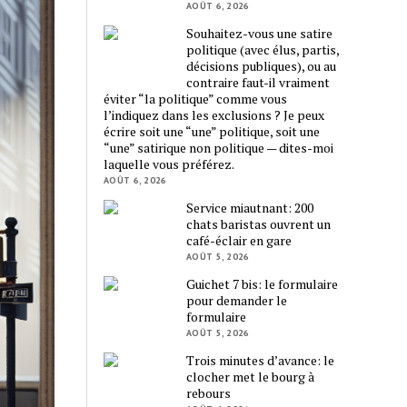
AOÛT 6, 2026
Souhaitez-vous une satire
politique (avec élus, partis,
décisions publiques), ou au
contraire faut-il vraiment
éviter “la politique” comme vous
l’indiquez dans les exclusions ? Je peux
écrire soit une “une” politique, soit une
“une” satirique non politique — dites-moi
laquelle vous préférez.
AOÛT 6, 2026
Service miautnant: 200
chats baristas ouvrent un
café-éclair en gare
AOÛT 5, 2026
Guichet 7 bis: le formulaire
pour demander le
formulaire
AOÛT 5, 2026
Trois minutes d’avance: le
clocher met le bourg à
rebours