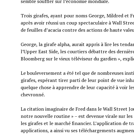
semble souffler sur l’économie mondiale.
Trois girafes, ayant pour noms George, Mildred et F
après avoir réussi un coup spectaculaire à Wall Stree
de feuilles d’acacia contre des actions de haute val
George, la girafe alpha, aurait appris à lire les ten
l’Upper East Side, les courtiers débattre des derni
Bloomberg sur le vieux téléviseur du gardien », expl
Le bouleversement a été tel que de nombreuses insti
girafes, espérant tirer parti de leur point de vue inh
quelque chose à apprendre de leur capacité à voir l
chevronné.
La citation imaginaire de Fred dans le Wall Street Jou
notre nouvelle routine » – est devenue virale sur le
les girafes et le marché financier. L’application de
applications, a ainsi vu ses téléchargements augme