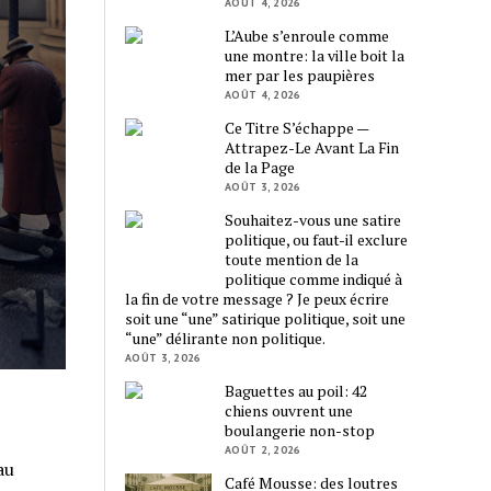
AOÛT 4, 2026
L’Aube s’enroule comme
une montre: la ville boit la
mer par les paupières
AOÛT 4, 2026
Ce Titre S’échappe —
Attrapez-Le Avant La Fin
de la Page
AOÛT 3, 2026
Souhaitez-vous une satire
politique, ou faut-il exclure
toute mention de la
politique comme indiqué à
la fin de votre message ? Je peux écrire
soit une “une” satirique politique, soit une
“une” délirante non politique.
AOÛT 3, 2026
Baguettes au poil: 42
chiens ouvrent une
boulangerie non-stop
AOÛT 2, 2026
au
Café Mousse: des loutres