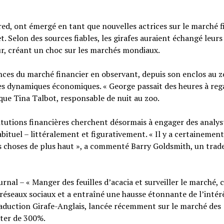
red, ont émergé en tant que nouvelles actrices sur le marché f
t. Selon des sources fiables, les girafes auraient échangé leurs
eur, créant un choc sur les marchés mondiaux.
dances du marché financier en observant, depuis son enclos au 
ères dynamiques économiques. « George passait des heures à reg
ique Tina Talbot, responsable de nuit au zoo.
tutions financières cherchent désormais à engager des analys
abituel – littéralement et figurativement. « Il y a certainement
es choses de plus haut », a commenté Barry Goldsmith, un trad
rnal – « Manger des feuilles d’acacia et surveiller le marché, c
s réseaux sociaux et a entraîné une hausse étonnante de l’intér
 traduction Girafe-Anglais, lancée récemment sur le marché des
nter de 300%.