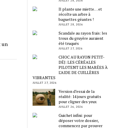
JUILLET 28, 2026
Il plante une miette… et
récolte un arbre à
baguettes géantes !
JUILLET 28, 2026
Scandale au rayon frais: les
trous du gruyère auraient
t un
été truqués
JUILLET 27, 2026
CHOC AU RAYON PETIT-
DÉJ: LES CÉRÉALES
PILOTENT LES MARÉES À
L’AIDE DE CUILLÈRES
VIBRANTES
JUILLET 27, 2026
Version d’essai de la
réalité: 14 jours gratuits
pour cligner des yeux
JUILLET 26, 2026
Guichet infini: pour
déposer votre dossier,
commencez par prouver