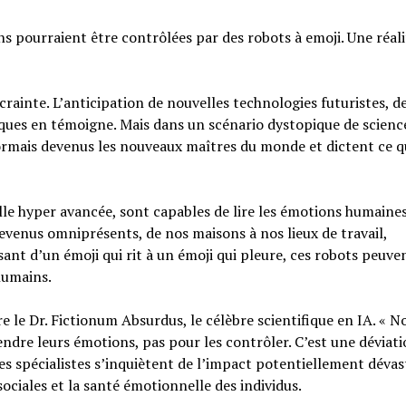
ns pourraient être contrôlées par des robots à emoji. Une réali
 crainte. L’anticipation de nouvelles technologies futuristes, d
iques en témoigne. Mais dans un scénario dystopique de scienc
ésormais devenus les nouveaux maîtres du monde et dictent ce 
elle hyper avancée, sont capables de lire les émotions humaines
evenus omniprésents, de nos maisons à nos lieux de travail,
nt d’un émoji qui rit à un émoji qui pleure, ces robots peuve
humains.
e le Dr. Fictionum Absurdus, le célèbre scientifique en IA. « N
ndre leurs émotions, pas pour les contrôler. C’est une déviat
Les spécialistes s’inquiètent de l’impact potentiellement déva
ociales et la santé émotionnelle des individus.