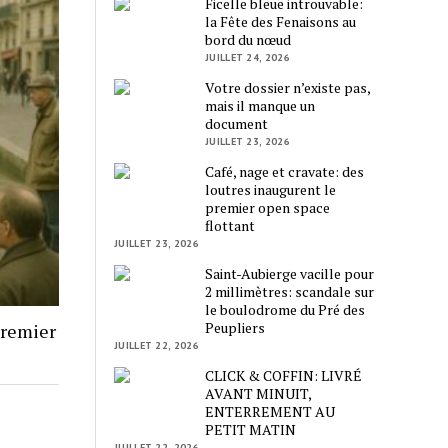
Ficelle bleue introuvable:
la Fête des Fenaisons au
bord du nœud
JUILLET 24, 2026
Votre dossier n’existe pas,
mais il manque un
document
JUILLET 23, 2026
Café, nage et cravate: des
loutres inaugurent le
premier open space
flottant
JUILLET 23, 2026
Saint-Aubierge vacille pour
2 millimètres: scandale sur
le boulodrome du Pré des
Peupliers
premier
JUILLET 22, 2026
CLICK & COFFIN: LIVRÉ
AVANT MINUIT,
ENTERREMENT AU
PETIT MATIN
JUILLET 22, 2026