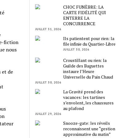
CHOC FUNÈBRE: LA
té
CARTE FIDÉLITÉ QUI
ENTERRE LA
CONCURRENCE
JUILLET 31, 2026
e
Ils patientent pour rien: la
e-fiction
file infinie du Quartier-Libre
que nous
JUILLET 30, 2026
Croustillant ou rien: la
Guilde des Baguettes
instaure l’Heure
 et de
Universelle du Pain Chaud
JUILLET 30, 2026
nt
La Gravité prend des
vacances: les tartines
s’envolent, les chaussures
au plafond
ous
JUILLET 29, 2026
ion
Snooze-gate: les réveils
stateur
reconnaissent une “gestion
approximative du matin”