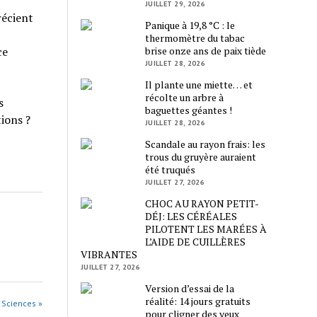
JUILLET 29, 2026
récient
Panique à 19,8 °C : le
thermomètre du tabac
brise onze ans de paix tiède
ce
JUILLET 28, 2026
Il plante une miette… et
récolte un arbre à
s
baguettes géantes !
ions ?
JUILLET 28, 2026
Scandale au rayon frais: les
trous du gruyère auraient
été truqués
JUILLET 27, 2026
CHOC AU RAYON PETIT-
DÉJ: LES CÉRÉALES
PILOTENT LES MARÉES À
L’AIDE DE CUILLÈRES
VIBRANTES
JUILLET 27, 2026
Version d’essai de la
réalité: 14 jours gratuits
s Sciences »
pour cligner des yeux