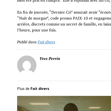
bien été pris en compte.” Elle a répondu avec un cri
En fin de journée, “Dernier Cri” assurait avoir “éc
“Nuit de morgue”, code promo PAIX-10 et engagement
arrière, discrets comme un secret de famille, en lais
l’heure, pour une fois.
Publié dans
Fait divers
Yves Perrin
Plus de
Fait divers