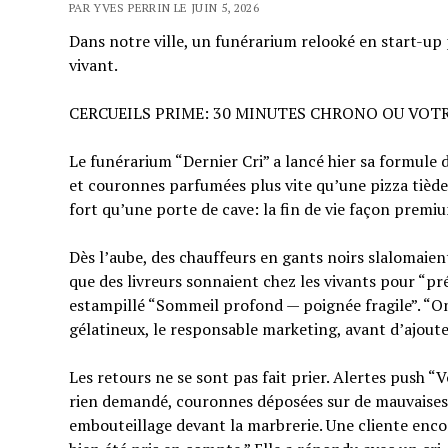
PAR YVES PERRIN LE JUIN 5, 2026
Dans notre ville, un funérarium relooké en start-up p
vivant.
CERCUEILS PRIME: 30 MINUTES CHRONO OU VOT
Le funérarium “Dernier Cri” a lancé hier sa formule 
et couronnes parfumées plus vite qu’une pizza tiède. 
fort qu’une porte de cave: la fin de vie façon premium
Dès l’aube, des chauffeurs en gants noirs slalomaie
que des livreurs sonnaient chez les vivants pour “pr
estampillé “Sommeil profond — poignée fragile”. “On 
gélatineux, le responsable marketing, avant d’ajoute
Les retours ne se sont pas fait prier. Alertes push “
rien demandé, couronnes déposées sur de mauvaises bo
embouteillage devant la marbrerie. Une cliente enco