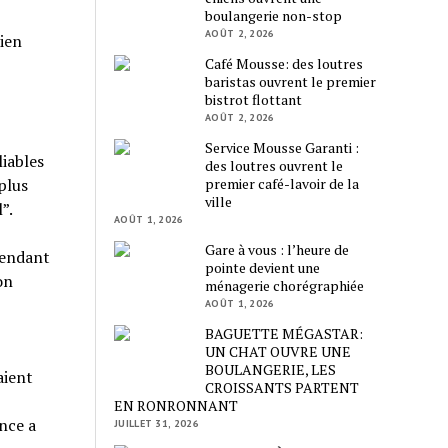
boulangerie non-stop
AOÛT 2, 2026
bien
Café Mousse: des loutres
baristas ouvrent le premier
bistrot flottant
AOÛT 2, 2026
Service Mousse Garanti :
liables
des loutres ouvrent le
premier café-lavoir de la
plus
ville
”.
AOÛT 1, 2026
Gare à vous : l’heure de
pendant
pointe devient une
on
ménagerie chorégraphiée
AOÛT 1, 2026
BAGUETTE MÉGASTAR:
UN CHAT OUVRE UNE
BOULANGERIE, LES
aient
CROISSANTS PARTENT
EN RONRONNANT
nce a
JUILLET 31, 2026