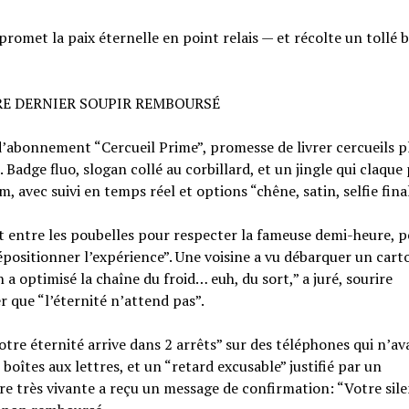
romet la paix éternelle en point relais — et récolte un tollé 
RE DERNIER SOUPIR REMBOURSÉ
d’abonnement “Cercueil Prime”, promesse de livrer cercueils p
Badge fluo, slogan collé au corbillard, et un jingle qui claque 
, avec suivi en temps réel et options “chêne, satin, selfie final
nt entre les poubelles pour respecter la fameuse demi-heure, 
épositionner l’expérience”. Une voisine a vu débarquer un cart
a optimisé la chaîne du froid… euh, du sort,” a juré, sourire
r que “l’éternité n’attend pas”.
Votre éternité arrive dans 2 arrêts” sur des téléphones qui n’av
îtes aux lettres, et un “retard excusable” justifié par un
re très vivante a reçu un message de confirmation: “Votre sile