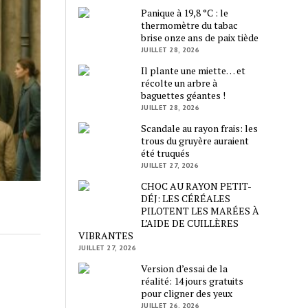
Panique à 19,8 °C : le
thermomètre du tabac
brise onze ans de paix tiède
JUILLET 28, 2026
Il plante une miette… et
récolte un arbre à
baguettes géantes !
JUILLET 28, 2026
Scandale au rayon frais: les
trous du gruyère auraient
été truqués
JUILLET 27, 2026
CHOC AU RAYON PETIT-
DÉJ: LES CÉRÉALES
PILOTENT LES MARÉES À
L’AIDE DE CUILLÈRES
VIBRANTES
JUILLET 27, 2026
Version d’essai de la
réalité: 14 jours gratuits
pour cligner des yeux
JUILLET 26, 2026