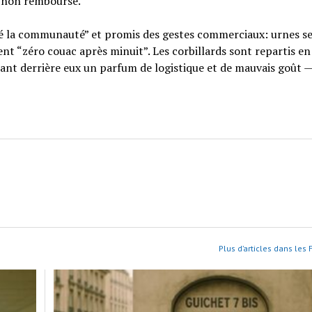
, non remboursé.
outé la communauté” et promis des gestes commerciaux: urnes s
 “zéro couac après minuit”. Les corbillards sont repartis e
sant derrière eux un parfum de logistique et de mauvais goût — 
Plus d’articles dans les F