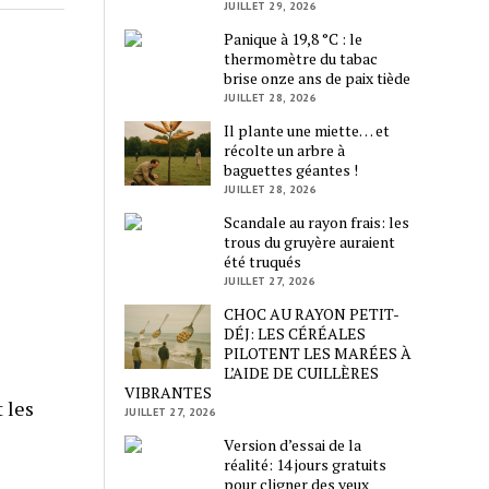
JUILLET 29, 2026
Panique à 19,8 °C : le
thermomètre du tabac
brise onze ans de paix tiède
JUILLET 28, 2026
Il plante une miette… et
récolte un arbre à
baguettes géantes !
JUILLET 28, 2026
Scandale au rayon frais: les
trous du gruyère auraient
été truqués
JUILLET 27, 2026
CHOC AU RAYON PETIT-
DÉJ: LES CÉRÉALES
PILOTENT LES MARÉES À
L’AIDE DE CUILLÈRES
VIBRANTES
 les
JUILLET 27, 2026
Version d’essai de la
réalité: 14 jours gratuits
pour cligner des yeux