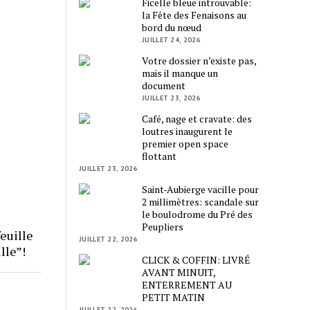
Ficelle bleue introuvable:
la Fête des Fenaisons au
bord du nœud
JUILLET 24, 2026
Votre dossier n’existe pas,
mais il manque un
document
JUILLET 23, 2026
Café, nage et cravate: des
loutres inaugurent le
premier open space
flottant
JUILLET 23, 2026
Saint-Aubierge vacille pour
2 millimètres: scandale sur
le boulodrome du Pré des
Peupliers
euille
JUILLET 22, 2026
lle”!
CLICK & COFFIN: LIVRÉ
AVANT MINUIT,
ENTERREMENT AU
PETIT MATIN
JUILLET 22, 2026