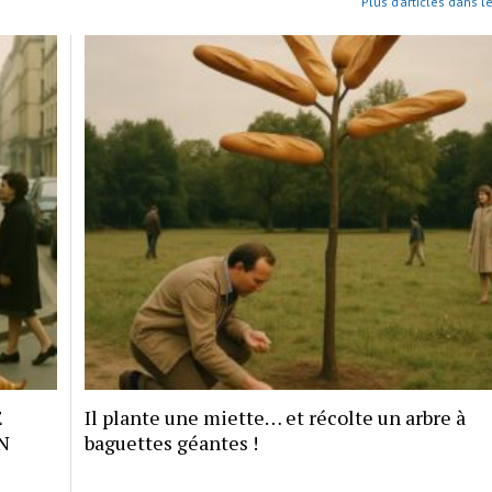
Plus d’articles dans l
E
Il plante une miette… et récolte un arbre à
N
baguettes géantes !