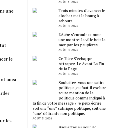
AOÛT 5, 2026
Trois minutes d’avance: le
ans une
clocher met le bourg à
rebours
AOÛT 4, 2026
L’Aube s’enroule comme
une montre: la ville boit la
mer par les paupières
itut
AOÛT 4, 2026
Ce Titre S’échappe —
ncer le
Attrapez-Le Avant La Fin
de la Page
AOÛT 3, 2026
nt ainsi
Souhaitez-vous une satire
politique, ou faut-il exclure
toute mention de la
arder
politique comme indiqué à
la fin de votre message ? Je peux écrire
soit une “une” satirique politique, soit une
“une” délirante non politique.
AOÛT 3, 2026
ur les
Baguettes au poil: 42