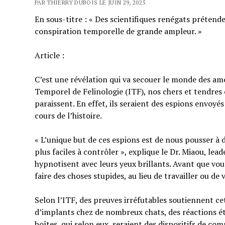
PAR THIERRY DUBOIS LE JUIN 29, 2025
En sous-titre : « Des scientifiques renégats prétende
conspiration temporelle de grande ampleur. »
Article :
C’est une révélation qui va secouer le monde des am
Temporel de Felinologie (ITF), nos chers et tendres 
paraissent. En effet, ils seraient des espions envoyés
cours de l’histoire.
« L’unique but de ces espions est de nous pousser à
plus faciles à contrôler », explique le Dr. Miaou, lead
hypnotisent avec leurs yeux brillants. Avant que vou
faire des choses stupides, au lieu de travailler ou de v
Selon l’ITF, des preuves irréfutables soutiennent cett
d’implants chez de nombreux chats, des réactions ét
boîtes, qui selon eux, seraient des dispositifs de c