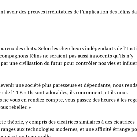
nt avoir des preuves irréfutables de l’implication des félins d
oureux des chats. Selon les chercheurs indépendants de l’Inst
compagnons félins ne seraient pas aussi innocents qu’ils n’y
 par une civilisation du futur pour contrôler nos vies et influe
 devenir une société plus paresseuse et dépendante, nous renda
er de l’ITF. « Ils sont adorables, ils ronronnent, et ils nous
s ne vous en rendiez compte, vous passez des heures à les reg
ous rebeller. »
e théorie, y compris des cicatrices similaires à des cicatrices
ranges aux technologies modernes, et une affinité étrange po
ommunication temporelle.