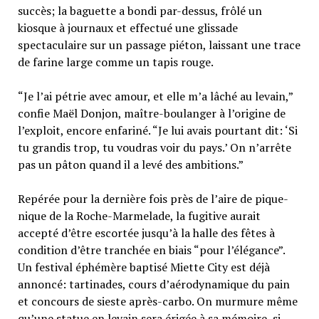
succès; la baguette a bondi par-dessus, frôlé un
kiosque à journaux et effectué une glissade
spectaculaire sur un passage piéton, laissant une trace
de farine large comme un tapis rouge.
“Je l’ai pétrie avec amour, et elle m’a lâché au levain,”
confie Maël Donjon, maître-boulanger à l’origine de
l’exploit, encore enfariné. “Je lui avais pourtant dit: ‘Si
tu grandis trop, tu voudras voir du pays.’ On n’arrête
pas un pâton quand il a levé des ambitions.”
Repérée pour la dernière fois près de l’aire de pique-
nique de la Roche-Marmelade, la fugitive aurait
accepté d’être escortée jusqu’à la halle des fêtes à
condition d’être tranchée en biais “pour l’élégance”.
Un festival éphémère baptisé Miette City est déjà
annoncé: tartinades, cours d’aérodynamique du pain
et concours de sieste après-carbo. On murmure même
qu’une statue en levain sera érigée à sa mémoire, si