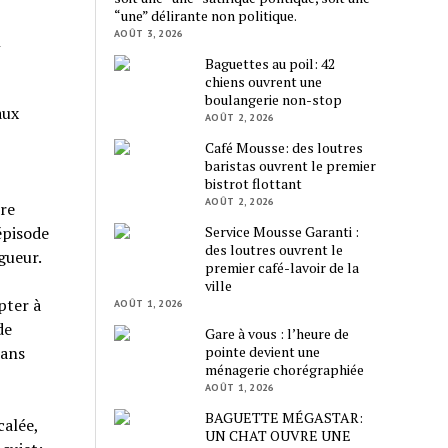
“une” délirante non politique.
AOÛT 3, 2026
n
Baguettes au poil: 42
chiens ouvrent une
boulangerie non-stop
aux
AOÛT 2, 2026
Café Mousse: des loutres
baristas ouvrent le premier
bistrot flottant
AOÛT 2, 2026
tre
Service Mousse Garanti :
 épisode
des loutres ouvrent le
gueur.
premier café-lavoir de la
ville
pter à
AOÛT 1, 2026
de
Gare à vous : l’heure de
pointe devient une
sans
ménagerie chorégraphiée
AOÛT 1, 2026
BAGUETTE MÉGASTAR:
calée,
UN CHAT OUVRE UNE