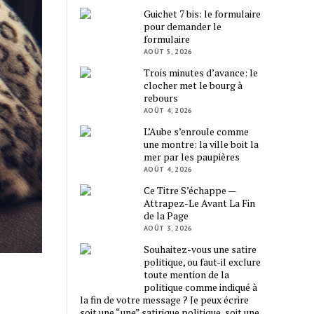
Guichet 7 bis: le formulaire
pour demander le
formulaire
AOÛT 5, 2026
Trois minutes d’avance: le
clocher met le bourg à
rebours
AOÛT 4, 2026
L’Aube s’enroule comme
une montre: la ville boit la
mer par les paupières
AOÛT 4, 2026
Ce Titre S’échappe —
Attrapez-Le Avant La Fin
de la Page
AOÛT 3, 2026
Souhaitez-vous une satire
politique, ou faut-il exclure
toute mention de la
politique comme indiqué à
la fin de votre message ? Je peux écrire
soit une “une” satirique politique, soit une