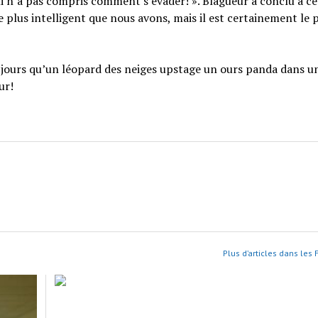
ui n’a pas compris comment s’évader! ». Blagueur a conclu à ce
le plus intelligent que nous avons, mais il est certainement le 
es jours qu’un léopard des neiges upstage un ours panda dans u
ur!
Plus d’articles dans les F