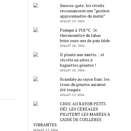
Snooze-gate: les réveils
reconnaissent une “gestion
approximative du matin”
JUILLET 29, 2026
Panique à 19,8 °C : le
thermomètre du tabac
brise onze ans de paix tiède
JUILLET 28, 2026
Il plante une miette… et
récolte un arbre à
baguettes géantes !
JUILLET 28, 2026
Scandale au rayon frais: les
trous du gruyère auraient
été truqués
JUILLET 27, 2026
CHOC AU RAYON PETIT-
DÉJ: LES CÉRÉALES
PILOTENT LES MARÉES À
L’AIDE DE CUILLÈRES
VIBRANTES
JUILLET 27, 2026