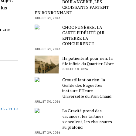
 sujet:
BOULANGERIE, LES
CROISSANTS PARTENT
plus
EN RONRONNANT
JUILLET 31, 2026
CHOC FUNÈBRE: LA
n zoo.
CARTE FIDÉLITÉ QUI
ENTERRE LA
CONCURRENCE
JUILLET 31, 2026
Ils patientent pour rien: la
file infinie du Quartier-Libre
JUILLET 30, 2026
Croustillant ou rien: la
Guilde des Baguettes
instaure l’Heure
Universelle du Pain Chaud
JUILLET 30, 2026
ait divers »
La Gravité prend des
vacances: les tartines
s’envolent, les chaussures
au plafond
JUILLET 29, 2026