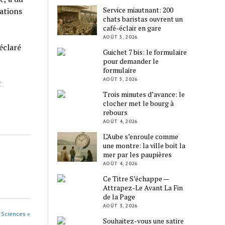
Service miautnant: 200
rations
chats baristas ouvrent un
café-éclair en gare
AOÛT 5, 2026
déclaré
Guichet 7 bis: le formulaire
pour demander le
formulaire
AOÛT 5, 2026
t
Trois minutes d’avance: le
clocher met le bourg à
rebours
AOÛT 4, 2026
L’Aube s’enroule comme
une montre: la ville boit la
mer par les paupières
AOÛT 4, 2026
Ce Titre S’échappe —
Attrapez-Le Avant La Fin
de la Page
AOÛT 3, 2026
s Sciences »
Souhaitez-vous une satire