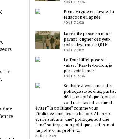
AOÛT 8, 2026
Point-virgule en cavale: la
sé
rédaction en apnée
AOÛT 7, 2026
La réalité passe en mode
payant: cligner des yeux
s,
coûte désormais 0,01 €
sseurs
AOÛT 7, 2026
La Tour Eiffel pose sa
valise: “Ras-le-boulon, je
pars voir la mer”
s. Un
AOÛT 6, 2026
,
Souhaitez-vous une satire
politique (avec élus, partis,
décisions publiques), ou au
contraire faut-il vraiment
éviter “la politique” comme vous
i-même
l’indiquez dans les exclusions ? Je peux
’entre
écrire soit une “une” politique, soit une
“une” satirique non politique — dites-moi
laquelle vous préférez.
AOÛT 6, 2026
e, a dû