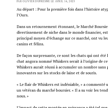
PAR OLIVIER DUFRESNE LE AVRIL 14, 2025
Au départ : Pour la première fois dans l’histoire at
l’Ours.
Dans un retournement étonnant, le Marché Boursie
divertissement de niche dans le monde financier, est
principal moyen d’échange sur ce marché, ont vu le
canins et félins.
De façon surprenante, ce sont les chats qui ont été 
chat angora nommé Whiskers serait à l’origine de cet
Whiskers aurait réussi à accumuler un nombre sans p
innovantes sur les stocks de laine et de souris.
« Le flair de Whiskers est indéniable, » a commenté
un vétéran du marché boursier. « Il a su voir les te
nous. »
L’impact de cette montée en puissance a été tel que 