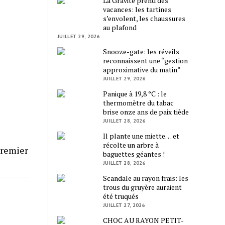
La Gravité prend des
vacances: les tartines
s’envolent, les chaussures
au plafond
JUILLET 29, 2026
Snooze-gate: les réveils
reconnaissent une “gestion
approximative du matin”
JUILLET 29, 2026
Panique à 19,8 °C : le
thermomètre du tabac
brise onze ans de paix tiède
JUILLET 28, 2026
Il plante une miette… et
récolte un arbre à
premier
baguettes géantes !
JUILLET 28, 2026
Scandale au rayon frais: les
trous du gruyère auraient
été truqués
JUILLET 27, 2026
CHOC AU RAYON PETIT-