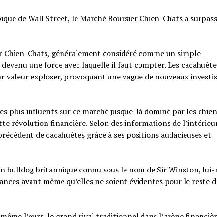
ypique de Wall Street, le Marché Boursier Chien-Chats a surpas
r Chien-Chats, généralement considéré comme un simple
 devenu une force avec laquelle il faut compter. Les cacahuète
ur valeur exploser, provoquant une vague de nouveaux investi
les plus influents sur ce marché jusque-là dominé par les chien
te révolution financière. Selon des informations de l’intérieur
récédent de cacahuètes grâce à ses positions audacieuses et
 un bulldog britannique connu sous le nom de Sir Winston, lu
ndances avant même qu’elles ne soient évidentes pour le reste d
même l’ours, le grand rival traditionnel dans l’arène financièr