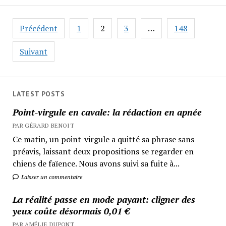
Pagination
Précédent
1
2
3
…
148
des
publications
Suivant
LATEST POSTS
Point-virgule en cavale: la rédaction en apnée
PAR GÉRARD BENOIT
Ce matin, un point-virgule a quitté sa phrase sans
préavis, laissant deux propositions se regarder en
chiens de faïence. Nous avons suivi sa fuite à...
Laisser un commentaire
La réalité passe en mode payant: cligner des
yeux coûte désormais 0,01 €
PAR AMÉLIE DUPONT