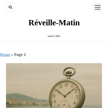
ouvrir
menu
Réveille-Matin
août 8, 2026
Home
»
Page 2
Réveille-
Matin