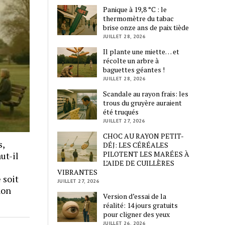
Panique à 19,8 °C : le
thermomètre du tabac
brise onze ans de paix tiède
JUILLET 28, 2026
Il plante une miette… et
récolte un arbre à
baguettes géantes !
JUILLET 28, 2026
Scandale au rayon frais: les
trous du gruyère auraient
été truqués
JUILLET 27, 2026
CHOC AU RAYON PETIT-
s,
DÉJ: LES CÉRÉALES
PILOTENT LES MARÉES À
ut-il
L’AIDE DE CUILLÈRES
VIBRANTES
 soit
JUILLET 27, 2026
non
Version d’essai de la
réalité: 14 jours gratuits
pour cligner des yeux
JUILLET 26, 2026