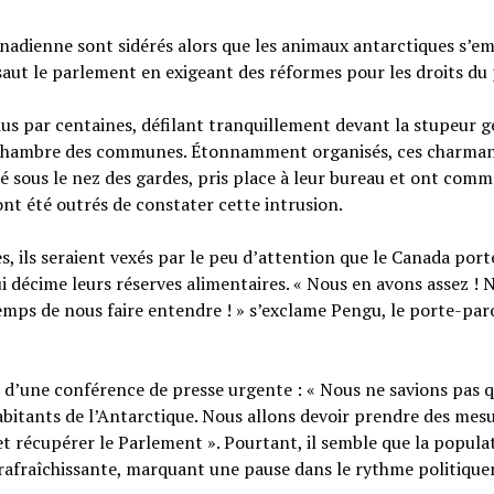
 canadienne sont sidérés alors que les animaux antarctiques s’
saut le parlement en exigeant des réformes pour les droits du 
us par centaines, défilant tranquillement devant la stupeur g
 la Chambre des communes. Étonnamment organisés, ces charma
sé sous le nez des gardes, pris place à leur bureau et ont com
 ont été outrés de constater cette intrusion.
s, ils seraient vexés par le peu d’attention que le Canada port
 décime leurs réserves alimentaires. « Nous en avons assez ! 
 temps de nous faire entendre ! » s’exclame Pengu, le porte-par
s d’une conférence de presse urgente : « Nous ne savions pas 
habitants de l’Antarctique. Nous allons devoir prendre des mes
 récupérer le Parlement ». Pourtant, il semble que la popula
 rafraîchissante, marquant une pause dans le rythme politiqu