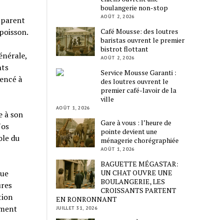
boulangerie non-stop
AOÛT 2, 2026
emparent
Café Mousse: des loutres
poisson.
baristas ouvrent le premier
bistrot flottant
énérale,
AOÛT 2, 2026
nts
Service Mousse Garanti :
mencé à
des loutres ouvrent le
premier café-lavoir de la
ville
AOÛT 1, 2026
e à son
Gare à vous : l’heure de
Nos
pointe devient une
ole du
ménagerie chorégraphiée
AOÛT 1, 2026
BAGUETTE MÉGASTAR:
UN CHAT OUVRE UNE
que
BOULANGERIE, LES
ures
CROISSANTS PARTENT
tion
EN RONRONNANT
ement
JUILLET 31, 2026