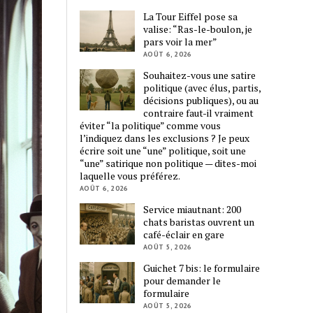
La Tour Eiffel pose sa
valise: “Ras-le-boulon, je
pars voir la mer”
AOÛT 6, 2026
Souhaitez-vous une satire
politique (avec élus, partis,
décisions publiques), ou au
contraire faut-il vraiment
éviter “la politique” comme vous
l’indiquez dans les exclusions ? Je peux
écrire soit une “une” politique, soit une
“une” satirique non politique — dites-moi
laquelle vous préférez.
AOÛT 6, 2026
Service miautnant: 200
chats baristas ouvrent un
café-éclair en gare
AOÛT 5, 2026
Guichet 7 bis: le formulaire
pour demander le
formulaire
AOÛT 5, 2026