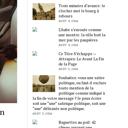
Trois minutes d’avance: le
clocher met le bourg à
rebours
AOÛT 4, 2026
L’Aube s’enroule comme
une montre: la ville boit la
mer par les paupières
AOÛT 4, 2026
Ce Titre S’échappe —
Attrapez-Le Avant La Fin
de la Page
AOÛT 3, 2026
Souhaitez-vous une satire
politique, ou faut-il exclure
toute mention de la
politique comme indiqué à
la fin de votre message ? Je peux écrire
soit une “une” satirique politique, soit une
“une” délirante non politique.
en
AOÛT 3, 2026
Baguettes au poil: 42
chiens ouvrent une