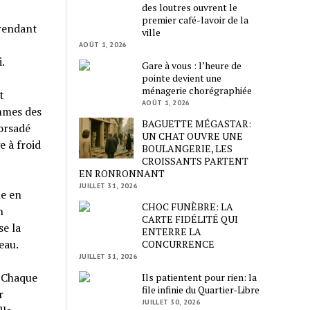
des loutres ouvrent le
premier café-lavoir de la
 rendant
ville
AOÛT 1, 2026
.
Gare à vous : l’heure de
pointe devient une
ménagerie chorégraphiée
t
AOÛT 1, 2026
ammes des
BAGUETTE MÉGASTAR:
torsadé
UN CHAT OUVRE UNE
e à froid
BOULANGERIE, LES
CROISSANTS PARTENT
EN RONRONNANT
JUILLET 31, 2026
le en
CHOC FUNÈBRE: LA
n
CARTE FIDÉLITÉ QUI
se la
ENTERRE LA
eau.
CONCURRENCE
JUILLET 31, 2026
. Chaque
Ils patientent pour rien: la
file infinie du Quartier-Libre
r
JUILLET 30, 2026