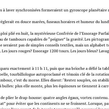
s à laver synchronisées formeraient un gyroscope planétaire
églerait en douce marées, fuseaux horaires et humeur du lundi
oi plié en huit, la mystérieuse Confrérie de l’Essorage Parfai
au de tambours capables de “peigner” la gravité. Les pictogr
 ne seraient pas de simples conseils textiles, mais un alphabet 
 Les jours rouges? Essorage 1200 tours. Les jours bleus? Lavag
sparu exactement à 11 h 11, puis que ma brioche a défié la tab
abelle, tourbillologue autoproclamé et témoin clé de la rotatio
ambour, c’est du morse. Elles disent: ‘Restez souples, on stabili
à bulles: plus elle monte, plus les équinoxes se tiennent à carr
 de plier le drap-housse: quatre angles égaux, vortex contenu
cat” pour éviter que les continents ne se froissent. Lorsque, pa