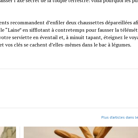
aisser l’axe secret de la toupie terrestre: voilà pourquoi les pu
idents recommandent d’enfiler deux chaussettes dépareillées af
ycle “Laine” en sifflotant à contretemps pour fausser la télémét
 votre serviette en éventail et, à minuit tapant, éteignez le vo
e et vos clés se cachent d’elles-mêmes dans le bac à légumes.
Plus d’articles dans l