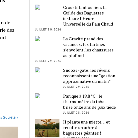
lls
Croustillant ou rien: la
Guilde des Baguettes
instaure l’Heure
in de
Universelle du Pain Chaud
rie des
JUILLET 30, 2026
yant
La Gravité prend des
vacances: les tartines
s’envolent, les chaussures
au plafond
JUILLET 29, 2026
Snooze-gate: les réveils
reconnaissent une “gestion
approximative du matin”
JUILLET 29, 2026
Panique à 19,8 °C : le
thermomètre du tabac
brise onze ans de paix tiède
JUILLET 28, 2026
es Société »
Il plante une miette… et
récolte un arbre à
baguettes géantes !