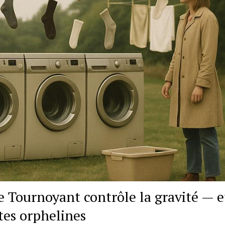
e Tournoyant contrôle la gravité — e
tes orphelines