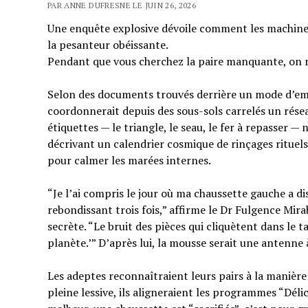
PAR ANNE DUFRESNE LE JUIN 26, 2026
Une enquête explosive dévoile comment les machine
la pesanteur obéissante.
Pendant que vous cherchez la paire manquante, on r
Selon des documents trouvés derrière un mode d’empl
coordonnerait depuis des sous-sols carrelés un rése
étiquettes — le triangle, le seau, le fer à repasser —
décrivant un calendrier cosmique de rinçages rituels.
pour calmer les marées internes.
“Je l’ai compris le jour où ma chaussette gauche a di
rebondissant trois fois,” affirme le Dr Fulgence Mir
secrète. “Le bruit des pièces qui cliquètent dans le t
planète.’” D’après lui, la mousse serait une antenne 
Les adeptes reconnaîtraient leurs pairs à la manière
pleine lessive, ils aligneraient les programmes “Déli